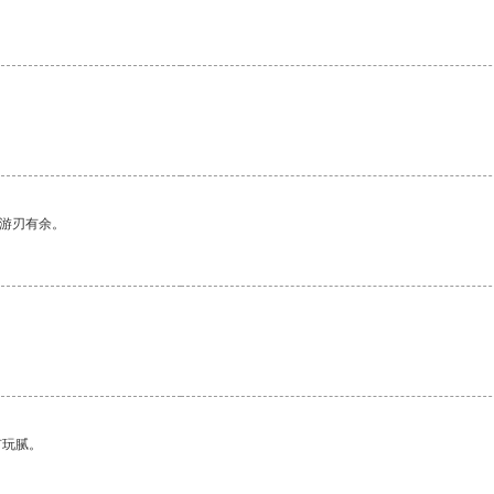
。
中游刃有余。
有玩腻。