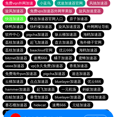
免费vqn外网加速
小蓝鸟
优途加速器官网
风驰加速器
旋风加速器
免费vps加速器外网苹果版
旋风加速度器
快连加速器
快连加速器官网入口
原子加速器
快鸭加速器
快柠檬加速器
旋风加速度器
外网网址导航
软件中心
pigcha加速器
纵云梯加速器
海鸥加速器
荔枝加速器
起飞加速器
盘古加速器
海外梯子官网
荔枝加速器
baacloud官网
优云666
海鸥加速器
bitznet加速器
速鹰666
橘子加速器
蜜蜂加速器
veee加速器
vp(永久免费)加速器
香蕉加速器
免费海外pvn加速器
pigcha加速器
速连加速器
云梯加速器
点点加速器
bluelayer加速器
优云666
hammer加速器
起飞加速器
一元机场
蚂蚁加速器
白鲸加速器
暴雪加速器
bluelayer加速器
哇哇加速器
番石榴加速器
hidecat
速鹰666
元链加速器
番石榴加速器
红海pro官网
闪电猫加速器
西柚加速器