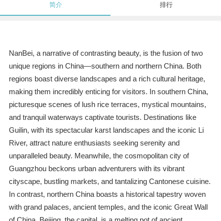
简介
排行
NanBei, a narrative of contrasting beauty, is the fusion of two
unique regions in China—southern and northern China. Both
regions boast diverse landscapes and a rich cultural heritage,
making them incredibly enticing for visitors. In southern China,
picturesque scenes of lush rice terraces, mystical mountains,
and tranquil waterways captivate tourists. Destinations like
Guilin, with its spectacular karst landscapes and the iconic Li
River, attract nature enthusiasts seeking serenity and
unparalleled beauty. Meanwhile, the cosmopolitan city of
Guangzhou beckons urban adventurers with its vibrant
cityscape, bustling markets, and tantalizing Cantonese cuisine.
In contrast, northern China boasts a historical tapestry woven
with grand palaces, ancient temples, and the iconic Great Wall
of China. Beijing, the capital, is a melting pot of ancient