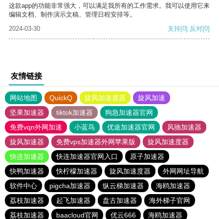
这款app的功能非常强大，可以满足我所有的工作需求。我可以使用它来
编辑文档、制作演示文稿、管理日程安排等。
2024-03-30
支持
[0]
反对
[0]
友情链接
网站地图
QuickQ
旋风加速度器
旋风加速
坚果加速器
tiktok加速器
狗急加速器官网
免费vqn外网加速
小蓝鸟
优途加速器官网
风驰加速器
旋风加速器
免费vps加速器外网苹果版
旋风加速度器
快连加速器
快连加速器官网入口
原子加速器
快鸭加速器
快柠檬加速器
旋风加速度器
外网网址导航
软件中心
pigcha加速器
纵云梯加速器
海鸥加速器
荔枝加速器
起飞加速器
盘古加速器
海外梯子官网
荔枝加速器
baacloud官网
优云666
海鸥加速器