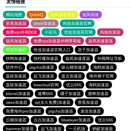
友情链接
网站地图
QuickQ
旋风加速度器
旋风加速
坚果加速器
tiktok加速器
狗急加速器官网
免费vqn外网加速
小蓝鸟
优途加速器官网
风驰加速器
旋风加速器
免费vps加速器外网苹果版
旋风加速度器
快连加速器
快连加速器官网入口
原子加速器
快鸭加速器
快柠檬加速器
旋风加速度器
外网网址导航
软件中心
pigcha加速器
纵云梯加速器
海鸥加速器
荔枝加速器
起飞加速器
盘古加速器
海外梯子官网
荔枝加速器
baacloud官网
优云666
海鸥加速器
bitznet加速器
速鹰666
橘子加速器
蜜蜂加速器
veee加速器
vp(永久免费)加速器
香蕉加速器
免费海外pvn加速器
pigcha加速器
速连加速器
云梯加速器
点点加速器
bluelayer加速器
优云666
hammer加速器
起飞加速器
一元机场
蚂蚁加速器