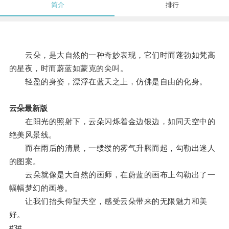
简介
排行
云朵，是大自然的一种奇妙表现，它们时而蓬勃如梵高
的星夜，时而蔚蓝如蒙克的尖叫。
轻盈的身姿，漂浮在蓝天之上，仿佛是自由的化身。
云朵最新版
在阳光的照射下，云朵闪烁着金边银边，如同天空中的
绝美风景线。
而在雨后的清晨，一缕缕的雾气升腾而起，勾勒出迷人
的图案。
云朵就像是大自然的画师，在蔚蓝的画布上勾勒出了一
幅幅梦幻的画卷。
让我们抬头仰望天空，感受云朵带来的无限魅力和美
好。
#3#