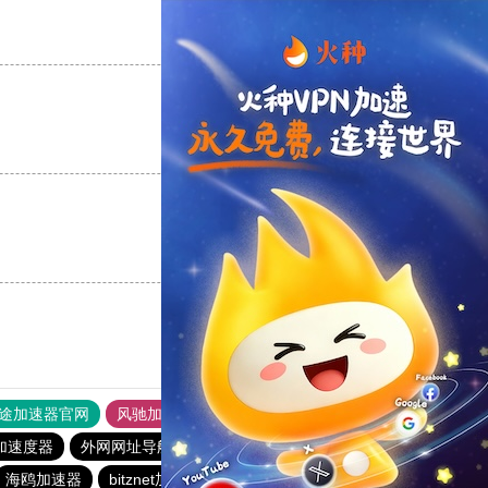
支持
[0]
反对
[0]
支持
[0]
反对
[0]
支持
[0]
反对
[0]
途加速器官网
风驰加速器
旋风加速器
加速度器
外网网址导航
软件中心
pigcha加速器
海鸥加速器
bitznet加速器
速鹰666
橘子加速器