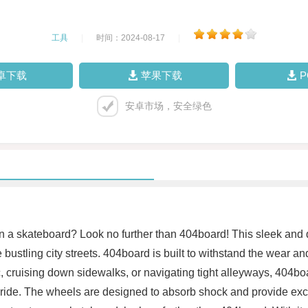
工具
|
时间：2024-08-17
|
卓下载
苹果下载
安卓市场，安全绿色
 on a skateboard? Look no further than 404board! This sleek and 
 bustling city streets. 404board is built to withstand the wear and 
c, cruising down sidewalks, or navigating tight alleyways, 404bo
e ride. The wheels are designed to absorb shock and provide exc