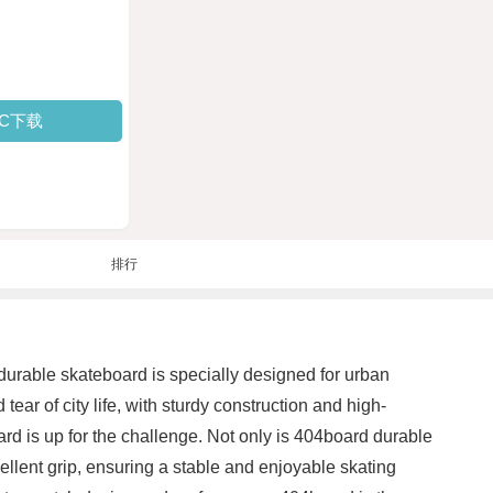
PC下载
排行
durable skateboard is specially designed for urban
tear of city life, with sturdy construction and high-
ard is up for the challenge. Not only is 404board durable
ellent grip, ensuring a stable and enjoyable skating