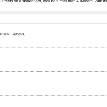
the streets on a skateboard, look no further than 404board. With 
你在网络上自由移动。
。