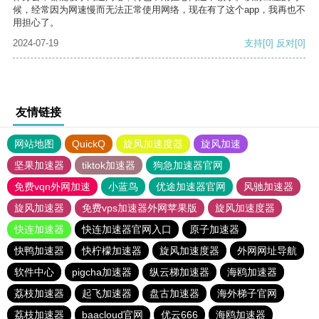
候，经常因为网速慢而无法正常使用网络，现在有了这个app，我再也不
用担心了。
2024-07-19
支持
[0]
反对
[0]
友情链接
网站地图
QuickQ
旋风加速度器
旋风加速
坚果加速器
tiktok加速器
狗急加速器官网
免费vqn外网加速
小蓝鸟
优途加速器官网
风驰加速器
旋风加速器
免费vps加速器外网苹果版
旋风加速度器
快连加速器
快连加速器官网入口
原子加速器
快鸭加速器
快柠檬加速器
旋风加速度器
外网网址导航
软件中心
pigcha加速器
纵云梯加速器
海鸥加速器
荔枝加速器
起飞加速器
盘古加速器
海外梯子官网
荔枝加速器
baacloud官网
优云666
海鸥加速器