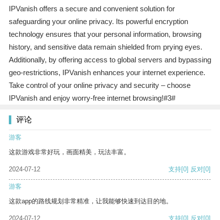
IPVanish offers a secure and convenient solution for
safeguarding your online privacy. Its powerful encryption
technology ensures that your personal information, browsing
history, and sensitive data remain shielded from prying eyes.
Additionally, by offering access to global servers and bypassing
geo-restrictions, IPVanish enhances your internet experience.
Take control of your online privacy and security – choose
IPVanish and enjoy worry-free internet browsing!#3#
评论
游客
这款游戏非常好玩，画面精美，玩法丰富。
2024-07-12
支持
[0]
反对
[0]
游客
这款app的路线规划非常精准，让我能够快速到达目的地。
2024-07-12
支持
[0]
反对
[0]