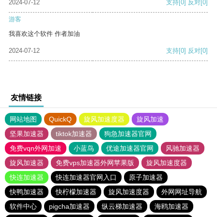
2024-07-12
支持
[0]
反对
[0]
游客
我喜欢这个软件 作者加油
2024-07-12
支持
[0]
反对
[0]
友情链接
网站地图
QuickQ
旋风加速度器
旋风加速
坚果加速器
tiktok加速器
狗急加速器官网
免费vqn外网加速
小蓝鸟
优途加速器官网
风驰加速器
旋风加速器
免费vps加速器外网苹果版
旋风加速度器
快连加速器
快连加速器官网入口
原子加速器
快鸭加速器
快柠檬加速器
旋风加速度器
外网网址导航
软件中心
pigcha加速器
纵云梯加速器
海鸥加速器