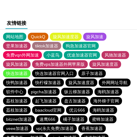
友情链接
网站地图
QuickQ
旋风加速度器
旋风加速
坚果加速器
tiktok加速器
狗急加速器官网
免费vqn外网加速
小蓝鸟
优途加速器官网
风驰加速器
旋风加速器
免费vps加速器外网苹果版
旋风加速度器
快连加速器
快连加速器官网入口
原子加速器
快鸭加速器
快柠檬加速器
旋风加速度器
外网网址导航
软件中心
pigcha加速器
纵云梯加速器
海鸥加速器
荔枝加速器
起飞加速器
盘古加速器
海外梯子官网
荔枝加速器
baacloud官网
优云666
海鸥加速器
bitznet加速器
速鹰666
橘子加速器
蜜蜂加速器
veee加速器
vp(永久免费)加速器
香蕉加速器