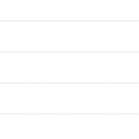
。
。
。