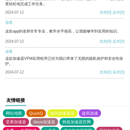
更轻松地完成工作任务。
2024-07-12
支持
[0]
反对
[0]
游客
这款app的老师非常专业，教学水平很高，让我能够学到实用的知识。
2024-07-12
支持
[0]
反对
[0]
游客
这款加速器VPM应用程序已经为我们带来了无限的隐私保护和安全性保
护。
2024-07-12
支持
[0]
反对
[0]
友情链接
网站地图
QuickQ
旋风加速度器
旋风加速
坚果加速器
tiktok加速器
狗急加速器官网