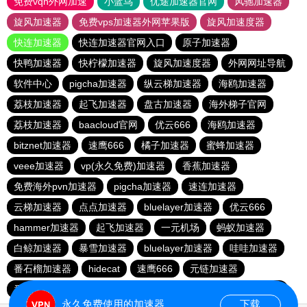
免费vqn外网加速
小蓝鸟
优途加速器官网
风驰加速器
旋风加速器
免费vps加速器外网苹果版
旋风加速度器
快连加速器
快连加速器官网入口
原子加速器
快鸭加速器
快柠檬加速器
旋风加速度器
外网网址导航
软件中心
pigcha加速器
纵云梯加速器
海鸥加速器
荔枝加速器
起飞加速器
盘古加速器
海外梯子官网
荔枝加速器
baacloud官网
优云666
海鸥加速器
bitznet加速器
速鹰666
橘子加速器
蜜蜂加速器
veee加速器
vp(永久免费)加速器
香蕉加速器
免费海外pvn加速器
pigcha加速器
速连加速器
云梯加速器
点点加速器
bluelayer加速器
优云666
hammer加速器
起飞加速器
一元机场
蚂蚁加速器
白鲸加速器
暴雪加速器
bluelayer加速器
哇哇加速器
番石榴加速器
hidecat
速鹰666
元链加速器
番石榴加速器
红海pro官网
闪电猫加速器
西柚加速器
永久免费使用的加速器
下载