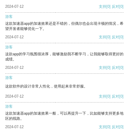
2024-07-12
支持
[0]
反对
[0]
游客
这款加速器app的加速效果还是不错的，但偶尔也会出现卡顿的情况，希
望开发者能够优化一下。
2024-07-12
支持
[0]
反对
[0]
游客
这款app的学习氛围很浓厚，能够激励我不断学习，让我能够取得更好的
成绩。
2024-07-12
支持
[0]
反对
[0]
游客
这款软件的设计非常人性化，使用起来非常舒服。
2024-07-12
支持
[0]
反对
[0]
游客
这款加速器app的加速效果一般，可以再提升一下，比如能够支持更多地
区的线路。
2024-07-12
支持
[0]
反对
[0]