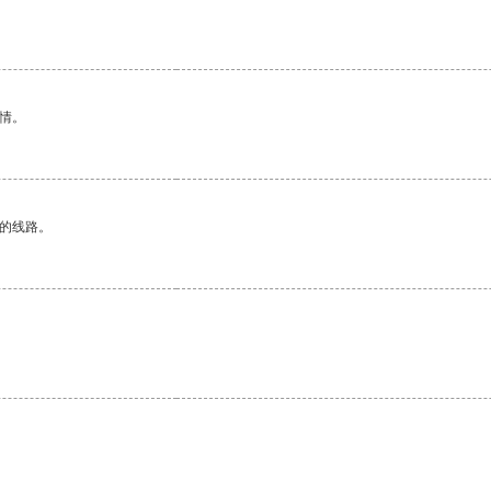
情。
区的线路。