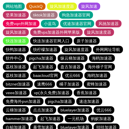
网站地图
QuickQ
旋风加速度器
旋风加速
坚果加速器
tiktok加速器
狗急加速器官网
免费vqn外网加速
小蓝鸟
优途加速器官网
风驰加速器
旋风加速器
免费vps加速器外网苹果版
旋风加速度器
快连加速器
快连加速器官网入口
原子加速器
快鸭加速器
快柠檬加速器
旋风加速度器
外网网址导航
软件中心
pigcha加速器
纵云梯加速器
海鸥加速器
荔枝加速器
起飞加速器
盘古加速器
海外梯子官网
荔枝加速器
baacloud官网
优云666
海鸥加速器
bitznet加速器
速鹰666
橘子加速器
蜜蜂加速器
veee加速器
vp(永久免费)加速器
香蕉加速器
免费海外pvn加速器
pigcha加速器
速连加速器
云梯加速器
点点加速器
bluelayer加速器
优云666
hammer加速器
起飞加速器
一元机场
蚂蚁加速器
白鲸加速器
暴雪加速器
bluelayer加速器
哇哇加速器