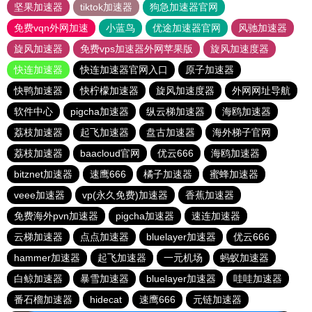
坚果加速器
tiktok加速器
狗急加速器官网
免费vqn外网加速
小蓝鸟
优途加速器官网
风驰加速器
旋风加速器
免费vps加速器外网苹果版
旋风加速度器
快连加速器
快连加速器官网入口
原子加速器
快鸭加速器
快柠檬加速器
旋风加速度器
外网网址导航
软件中心
pigcha加速器
纵云梯加速器
海鸥加速器
荔枝加速器
起飞加速器
盘古加速器
海外梯子官网
荔枝加速器
baacloud官网
优云666
海鸥加速器
bitznet加速器
速鹰666
橘子加速器
蜜蜂加速器
veee加速器
vp(永久免费)加速器
香蕉加速器
免费海外pvn加速器
pigcha加速器
速连加速器
云梯加速器
点点加速器
bluelayer加速器
优云666
hammer加速器
起飞加速器
一元机场
蚂蚁加速器
白鲸加速器
暴雪加速器
bluelayer加速器
哇哇加速器
番石榴加速器
hidecat
速鹰666
元链加速器