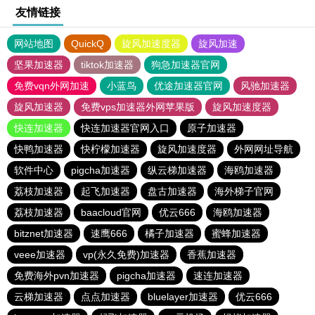
友情链接
网站地图
QuickQ
旋风加速度器
旋风加速
坚果加速器
tiktok加速器
狗急加速器官网
免费vqn外网加速
小蓝鸟
优途加速器官网
风驰加速器
旋风加速器
免费vps加速器外网苹果版
旋风加速度器
快连加速器
快连加速器官网入口
原子加速器
快鸭加速器
快柠檬加速器
旋风加速度器
外网网址导航
软件中心
pigcha加速器
纵云梯加速器
海鸥加速器
荔枝加速器
起飞加速器
盘古加速器
海外梯子官网
荔枝加速器
baacloud官网
优云666
海鸥加速器
bitznet加速器
速鹰666
橘子加速器
蜜蜂加速器
veee加速器
vp(永久免费)加速器
香蕉加速器
免费海外pvn加速器
pigcha加速器
速连加速器
云梯加速器
点点加速器
bluelayer加速器
优云666