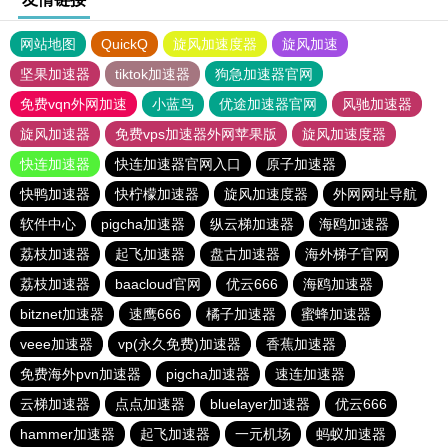
网站地图
QuickQ
旋风加速度器
旋风加速
坚果加速器
tiktok加速器
狗急加速器官网
免费vqn外网加速
小蓝鸟
优途加速器官网
风驰加速器
旋风加速器
免费vps加速器外网苹果版
旋风加速度器
快连加速器
快连加速器官网入口
原子加速器
快鸭加速器
快柠檬加速器
旋风加速度器
外网网址导航
软件中心
pigcha加速器
纵云梯加速器
海鸥加速器
荔枝加速器
起飞加速器
盘古加速器
海外梯子官网
荔枝加速器
baacloud官网
优云666
海鸥加速器
bitznet加速器
速鹰666
橘子加速器
蜜蜂加速器
veee加速器
vp(永久免费)加速器
香蕉加速器
免费海外pvn加速器
pigcha加速器
速连加速器
云梯加速器
点点加速器
bluelayer加速器
优云666
hammer加速器
起飞加速器
一元机场
蚂蚁加速器