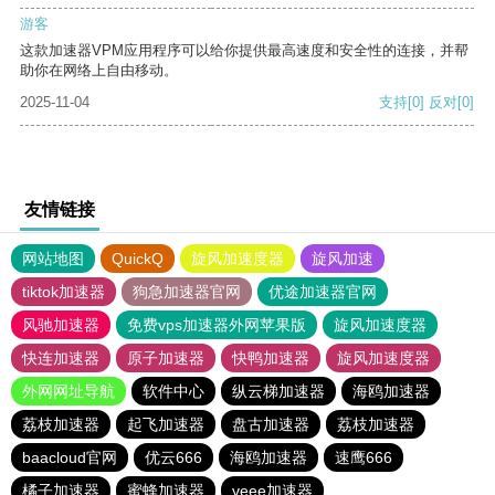
游客
这款加速器VPM应用程序可以给你提供最高速度和安全性的连接，并帮
助你在网络上自由移动。
2025-11-04
支持
[0]
反对
[0]
友情链接
网站地图
QuickQ
旋风加速度器
旋风加速
tiktok加速器
狗急加速器官网
优途加速器官网
风驰加速器
免费vps加速器外网苹果版
旋风加速度器
快连加速器
原子加速器
快鸭加速器
旋风加速度器
外网网址导航
软件中心
纵云梯加速器
海鸥加速器
荔枝加速器
起飞加速器
盘古加速器
荔枝加速器
baacloud官网
优云666
海鸥加速器
速鹰666
橘子加速器
蜜蜂加速器
veee加速器