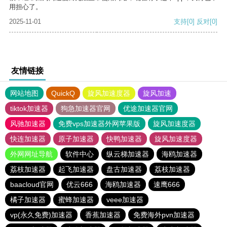
用担心了。
2025-11-01
支持
[0]
反对
[0]
友情链接
网站地图
QuickQ
旋风加速度器
旋风加速
tiktok加速器
狗急加速器官网
优途加速器官网
风驰加速器
免费vps加速器外网苹果版
旋风加速度器
快连加速器
原子加速器
快鸭加速器
旋风加速度器
外网网址导航
软件中心
纵云梯加速器
海鸥加速器
荔枝加速器
起飞加速器
盘古加速器
荔枝加速器
baacloud官网
优云666
海鸥加速器
速鹰666
橘子加速器
蜜蜂加速器
veee加速器
vp(永久免费)加速器
香蕉加速器
免费海外pvn加速器