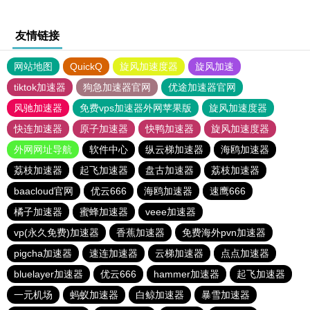
友情链接
网站地图
QuickQ
旋风加速度器
旋风加速
tiktok加速器
狗急加速器官网
优途加速器官网
风驰加速器
免费vps加速器外网苹果版
旋风加速度器
快连加速器
原子加速器
快鸭加速器
旋风加速度器
外网网址导航
软件中心
纵云梯加速器
海鸥加速器
荔枝加速器
起飞加速器
盘古加速器
荔枝加速器
baacloud官网
优云666
海鸥加速器
速鹰666
橘子加速器
蜜蜂加速器
veee加速器
vp(永久免费)加速器
香蕉加速器
免费海外pvn加速器
pigcha加速器
速连加速器
云梯加速器
点点加速器
bluelayer加速器
优云666
hammer加速器
起飞加速器
一元机场
蚂蚁加速器
白鲸加速器
暴雪加速器