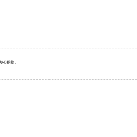
。
够放心购物。