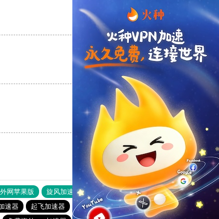
支持
[0]
反对
[0]
支持
[0]
反对
[0]
支持
[0]
反对
[0]
器外网苹果版
旋风加速度器
快连加速器
加速器
起飞加速器
盘古加速器
荔枝加速器