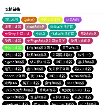
友情链接
网站地图
QuickQ
旋风加速度器
旋风加速
坚果加速器
tiktok加速器
狗急加速器官网
免费vqn外网加速
小蓝鸟
优途加速器官网
风驰加速器
旋风加速器
免费vps加速器外网苹果版
旋风加速度器
快连加速器
快连加速器官网入口
原子加速器
快鸭加速器
旋风加速度器
外网网址导航
软件中心
pigcha加速器
纵云梯加速器
海鸥加速器
荔枝加速器
起飞加速器
盘古加速器
海外梯子官网
荔枝加速器
baacloud官网
优云666
海鸥加速器
bitznet加速器
速鹰666
橘子加速器
蜜蜂加速器
veee加速器
vp(永久免费)加速器
香蕉加速器
免费海外pvn加速器
pigcha加速器
速连加速器
云梯加速器
点点加速器
bluelayer加速器
优云666
hammer加速器
起飞加速器