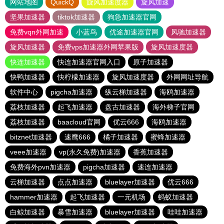
网站地图
QuickQ
旋风加速度器
旋风加速
坚果加速器
tiktok加速器
狗急加速器官网
免费vqn外网加速
小蓝鸟
优途加速器官网
风驰加速器
旋风加速器
免费vps加速器外网苹果版
旋风加速度器
快连加速器
快连加速器官网入口
原子加速器
快鸭加速器
快柠檬加速器
旋风加速度器
外网网址导航
软件中心
pigcha加速器
纵云梯加速器
海鸥加速器
荔枝加速器
起飞加速器
盘古加速器
海外梯子官网
荔枝加速器
baacloud官网
优云666
海鸥加速器
bitznet加速器
速鹰666
橘子加速器
蜜蜂加速器
veee加速器
vp(永久免费)加速器
香蕉加速器
免费海外pvn加速器
pigcha加速器
速连加速器
云梯加速器
点点加速器
bluelayer加速器
优云666
hammer加速器
起飞加速器
一元机场
蚂蚁加速器
白鲸加速器
暴雪加速器
bluelayer加速器
哇哇加速器