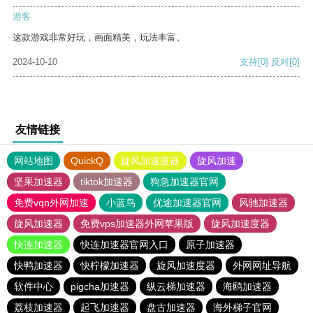
游客
这款游戏非常好玩，画面精美，玩法丰富。
2024-10-10
支持
[0]
反对
[0]
友情链接
网站地图
QuickQ
旋风加速度器
旋风加速
坚果加速器
tiktok加速器
狗急加速器官网
免费vqn外网加速
小蓝鸟
优途加速器官网
风驰加速器
旋风加速器
免费vps加速器外网苹果版
旋风加速度器
快连加速器
快连加速器官网入口
原子加速器
快鸭加速器
快柠檬加速器
旋风加速度器
外网网址导航
软件中心
pigcha加速器
纵云梯加速器
海鸥加速器
荔枝加速器
起飞加速器
盘古加速器
海外梯子官网