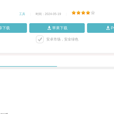
工具
|
时间：2024-05-19
|
卓下载
苹果下载
安卓市场，安全绿色