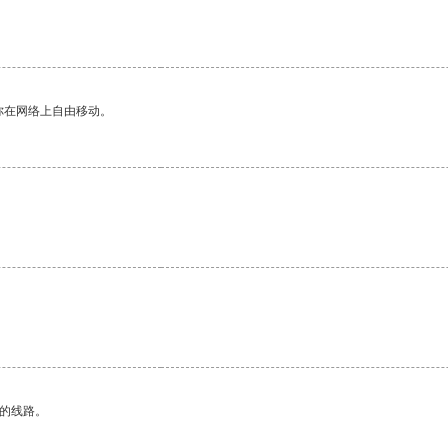
你在网络上自由移动。
区的线路。