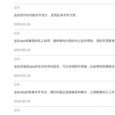
游客
这款软件的功能非常强大，使用起来非常方便。
2024-05-19
游客
这款app就像我的私人助理，随时随地为我的办公提供帮助。我经常需要查
2024-05-19
游客
这款加速器app的安全性有待提高，可以加强防护措施，比如增加双重验证
2024-05-19
游客
这款app的客服非常专业，遇到问题总是能够及时解决，让我能够安心工作
2024-05-19
游客