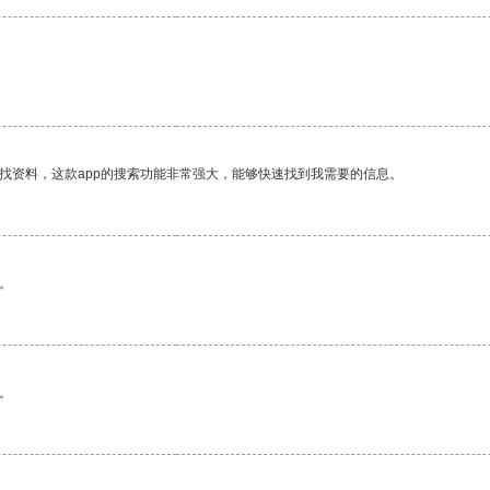
找资料，这款app的搜索功能非常强大，能够快速找到我需要的信息。
。
。