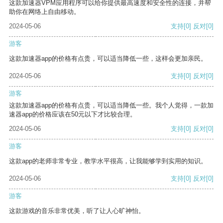
这款加速器VPM应用程序可以给你提供最高速度和安全性的连接，并帮
助你在网络上自由移动。
2024-05-06
支持
[0]
反对
[0]
游客
这款加速器app的价格有点贵，可以适当降低一些，这样会更加亲民。
2024-05-06
支持
[0]
反对
[0]
游客
这款加速器app的价格有点贵，可以适当降低一些。我个人觉得，一款加
速器app的价格应该在50元以下才比较合理。
2024-05-06
支持
[0]
反对
[0]
游客
这款app的老师非常专业，教学水平很高，让我能够学到实用的知识。
2024-05-06
支持
[0]
反对
[0]
游客
这款游戏的音乐非常优美，听了让人心旷神怡。