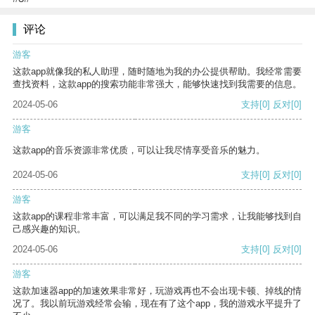
评论
游客
这款app就像我的私人助理，随时随地为我的办公提供帮助。我经常需要
查找资料，这款app的搜索功能非常强大，能够快速找到我需要的信息。
2024-05-06
支持
[0]
反对
[0]
游客
这款app的音乐资源非常优质，可以让我尽情享受音乐的魅力。
2024-05-06
支持
[0]
反对
[0]
游客
这款app的课程非常丰富，可以满足我不同的学习需求，让我能够找到自
己感兴趣的知识。
2024-05-06
支持
[0]
反对
[0]
游客
这款加速器app的加速效果非常好，玩游戏再也不会出现卡顿、掉线的情
况了。我以前玩游戏经常会输，现在有了这个app，我的游戏水平提升了