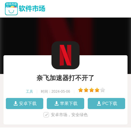
奈飞加速器打不开了
工具
|
时间：2024-05-06
|
安卓下载
苹果下载
PC下载
安卓市场，安全绿色