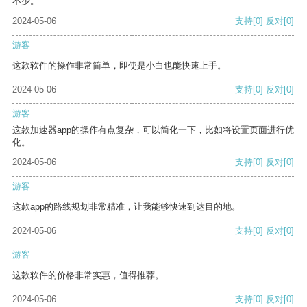
不少。
2024-05-06
支持
[0]
反对
[0]
游客
这款软件的操作非常简单，即使是小白也能快速上手。
2024-05-06
支持
[0]
反对
[0]
游客
这款加速器app的操作有点复杂，可以简化一下，比如将设置页面进行优
化。
2024-05-06
支持
[0]
反对
[0]
游客
这款app的路线规划非常精准，让我能够快速到达目的地。
2024-05-06
支持
[0]
反对
[0]
游客
这款软件的价格非常实惠，值得推荐。
2024-05-06
支持
[0]
反对
[0]