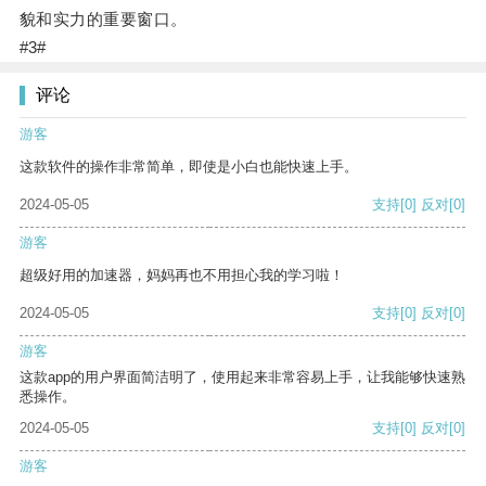
貌和实力的重要窗口。
#3#
评论
游客
这款软件的操作非常简单，即使是小白也能快速上手。
2024-05-05
支持
[0]
反对
[0]
游客
超级好用的加速器，妈妈再也不用担心我的学习啦！
2024-05-05
支持
[0]
反对
[0]
游客
这款app的用户界面简洁明了，使用起来非常容易上手，让我能够快速熟
悉操作。
2024-05-05
支持
[0]
反对
[0]
游客