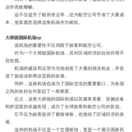
运作高效顺畅。
这不仅提升了航班准点率，还为航空公司节省了大量成
本，使其愿意选择这座机场作为枢纽。
大师级国际机场vp
该机场的重要性不仅局限于旅客和航空公司。
作为一个大师级国际机场，其对区域经济的拉动作用不
容忽视。
机场的建设和运营为当地创造了大量的就业机会，并促
进了旅游业和商业贸易的发展。
同时，这座机场也成为了国际交流的重要窗口，为各国
之间的友好合作架起了一座桥梁。
总之，这座大师级的国际机场以其服务质量、设施设备
和舒适度的卓越表现，成为了全球旅客和航空公司的首选。
它不仅为旅客提供了极致体验，也推动了区域经济的发
展。
这样的机场不仅是一个交通枢纽，更是一个展示国家风