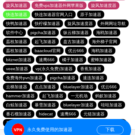
旋风加速器
免费vps加速器外网苹果版
旋风加速度器
快连加速器
快连加速器官网入口
原子加速器
快鸭加速器
快柠檬加速器
旋风加速度器
外网网址导航
软件中心
pigcha加速器
纵云梯加速器
海鸥加速器
荔枝加速器
起飞加速器
盘古加速器
海外梯子官网
荔枝加速器
baacloud官网
优云666
海鸥加速器
bitznet加速器
速鹰666
橘子加速器
蜜蜂加速器
veee加速器
vp(永久免费)加速器
香蕉加速器
免费海外pvn加速器
pigcha加速器
速连加速器
云梯加速器
点点加速器
bluelayer加速器
优云666
hammer加速器
起飞加速器
一元机场
蚂蚁加速器
白鲸加速器
暴雪加速器
bluelayer加速器
哇哇加速器
番石榴加速器
hidecat
速鹰666
元链加速器
番石榴加速器
红海pro官网
闪电猫加速器
西柚加速器
永久免费使用的加速器
下载