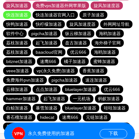
旋风加速器
免费vps加速器外网苹果版
旋风加速度器
快连加速器
快连加速器官网入口
原子加速器
快鸭加速器
快柠檬加速器
旋风加速度器
外网网址导航
软件中心
pigcha加速器
纵云梯加速器
海鸥加速器
荔枝加速器
起飞加速器
盘古加速器
海外梯子官网
荔枝加速器
baacloud官网
优云666
海鸥加速器
bitznet加速器
速鹰666
橘子加速器
蜜蜂加速器
veee加速器
vp(永久免费)加速器
香蕉加速器
免费海外pvn加速器
pigcha加速器
速连加速器
云梯加速器
点点加速器
bluelayer加速器
优云666
hammer加速器
起飞加速器
一元机场
蚂蚁加速器
白鲸加速器
暴雪加速器
bluelayer加速器
哇哇加速器
番石榴加速器
hidecat
速鹰666
元链加速器
番石榴加速器
红海pro官网
闪电猫加速器
西柚加速器
永久免费使用的加速器
下载