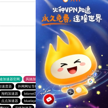
支持
[0]
反对
[0]
支持
[0]
反对
[0]
途加速器官网
风驰加速器
旋风加速器
加速度器
外网网址导航
软件中心
pigcha加速器
海鸥加速器
bitznet加速器
速鹰666
橘子加速器
点点加速器
bluelayer加速器
优云666
hammer加速器
鹰666
元链加速器
番石榴加速器
红海pro官网