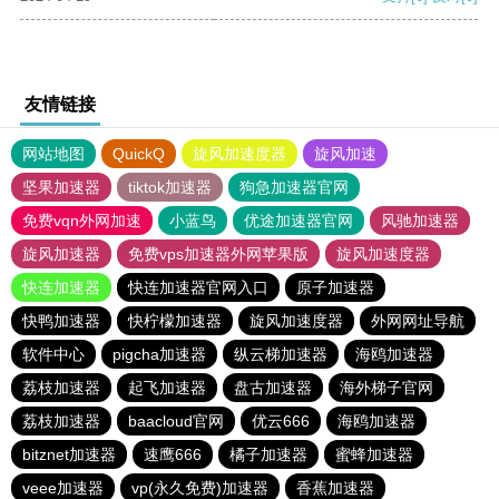
友情链接
网站地图
QuickQ
旋风加速度器
旋风加速
坚果加速器
tiktok加速器
狗急加速器官网
免费vqn外网加速
小蓝鸟
优途加速器官网
风驰加速器
旋风加速器
免费vps加速器外网苹果版
旋风加速度器
快连加速器
快连加速器官网入口
原子加速器
快鸭加速器
快柠檬加速器
旋风加速度器
外网网址导航
软件中心
pigcha加速器
纵云梯加速器
海鸥加速器
荔枝加速器
起飞加速器
盘古加速器
海外梯子官网
荔枝加速器
baacloud官网
优云666
海鸥加速器
bitznet加速器
速鹰666
橘子加速器
蜜蜂加速器
veee加速器
vp(永久免费)加速器
香蕉加速器