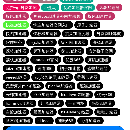
免费vqn外网加速
小蓝鸟
优途加速器官网
风驰加速器
旋风加速器
免费vps加速器外网苹果版
旋风加速度器
快连加速器
快连加速器官网入口
原子加速器
快鸭加速器
快柠檬加速器
旋风加速度器
外网网址导航
软件中心
pigcha加速器
纵云梯加速器
海鸥加速器
荔枝加速器
起飞加速器
盘古加速器
海外梯子官网
荔枝加速器
baacloud官网
优云666
海鸥加速器
bitznet加速器
速鹰666
橘子加速器
蜜蜂加速器
veee加速器
vp(永久免费)加速器
香蕉加速器
免费海外pvn加速器
pigcha加速器
速连加速器
云梯加速器
点点加速器
bluelayer加速器
优云666
hammer加速器
起飞加速器
一元机场
蚂蚁加速器
白鲸加速器
暴雪加速器
bluelayer加速器
哇哇加速器
番石榴加速器
hidecat
速鹰666
元链加速器
番石榴加速器
红海pro官网
闪电猫加速器
西柚加速器