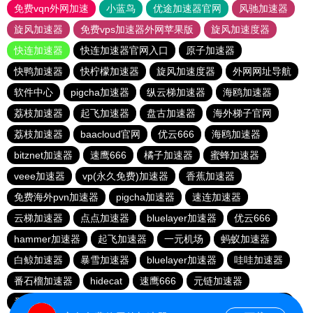
免费vqn外网加速
小蓝鸟
优途加速器官网
风驰加速器
旋风加速器
免费vps加速器外网苹果版
旋风加速度器
快连加速器
快连加速器官网入口
原子加速器
快鸭加速器
快柠檬加速器
旋风加速度器
外网网址导航
软件中心
pigcha加速器
纵云梯加速器
海鸥加速器
荔枝加速器
起飞加速器
盘古加速器
海外梯子官网
荔枝加速器
baacloud官网
优云666
海鸥加速器
bitznet加速器
速鹰666
橘子加速器
蜜蜂加速器
veee加速器
vp(永久免费)加速器
香蕉加速器
免费海外pvn加速器
pigcha加速器
速连加速器
云梯加速器
点点加速器
bluelayer加速器
优云666
hammer加速器
起飞加速器
一元机场
蚂蚁加速器
白鲸加速器
暴雪加速器
bluelayer加速器
哇哇加速器
番石榴加速器
hidecat
速鹰666
元链加速器
番石榴加速器
红海pro官网
闪电猫加速器
西柚加速器