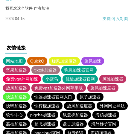
我喜欢这个软件 作者加油
2024-04-15
支持
[0]
反对
[0]
友情链接
网站地图
QuickQ
旋风加速度器
旋风加速
坚果加速器
tiktok加速器
狗急加速器官网
免费vqn外网加速
小蓝鸟
优途加速器官网
风驰加速器
旋风加速器
免费vps加速器外网苹果版
旋风加速度器
快连加速器
快连加速器官网入口
原子加速器
快鸭加速器
快柠檬加速器
旋风加速度器
外网网址导航
软件中心
pigcha加速器
纵云梯加速器
海鸥加速器
荔枝加速器
起飞加速器
盘古加速器
海外梯子官网
荔枝加速器
baacloud官网
优云666
海鸥加速器