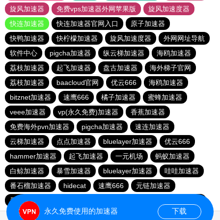
旋风加速器
免费vps加速器外网苹果版
旋风加速度器
快连加速器
快连加速器官网入口
原子加速器
快鸭加速器
快柠檬加速器
旋风加速度器
外网网址导航
软件中心
pigcha加速器
纵云梯加速器
海鸥加速器
荔枝加速器
起飞加速器
盘古加速器
海外梯子官网
荔枝加速器
baacloud官网
优云666
海鸥加速器
bitznet加速器
速鹰666
橘子加速器
蜜蜂加速器
veee加速器
vp(永久免费)加速器
香蕉加速器
免费海外pvn加速器
pigcha加速器
速连加速器
云梯加速器
点点加速器
bluelayer加速器
优云666
hammer加速器
起飞加速器
一元机场
蚂蚁加速器
白鲸加速器
暴雪加速器
bluelayer加速器
哇哇加速器
番石榴加速器
hidecat
速鹰666
元链加速器
番石榴加速器
红海pro官网
闪电猫加速器
西柚加速器
永久免费使用的加速器
下载