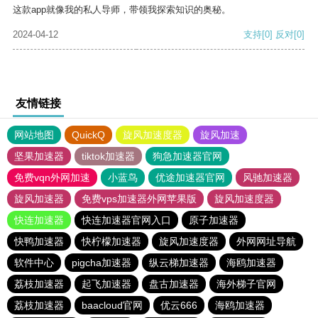
这款app就像我的私人导师，带领我探索知识的奥秘。
2024-04-12
支持
[0]
反对
[0]
友情链接
网站地图
QuickQ
旋风加速度器
旋风加速
坚果加速器
tiktok加速器
狗急加速器官网
免费vqn外网加速
小蓝鸟
优途加速器官网
风驰加速器
旋风加速器
免费vps加速器外网苹果版
旋风加速度器
快连加速器
快连加速器官网入口
原子加速器
快鸭加速器
快柠檬加速器
旋风加速度器
外网网址导航
软件中心
pigcha加速器
纵云梯加速器
海鸥加速器
荔枝加速器
起飞加速器
盘古加速器
海外梯子官网
荔枝加速器
baacloud官网
优云666
海鸥加速器