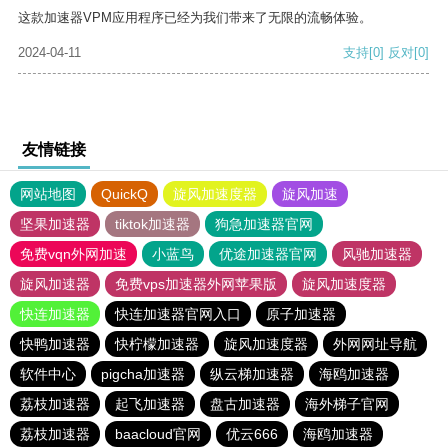
这款加速器VPM应用程序已经为我们带来了无限的流畅体验。
2024-04-11
支持
[0]
反对
[0]
友情链接
网站地图
QuickQ
旋风加速度器
旋风加速
坚果加速器
tiktok加速器
狗急加速器官网
免费vqn外网加速
小蓝鸟
优途加速器官网
风驰加速器
旋风加速器
免费vps加速器外网苹果版
旋风加速度器
快连加速器
快连加速器官网入口
原子加速器
快鸭加速器
快柠檬加速器
旋风加速度器
外网网址导航
软件中心
pigcha加速器
纵云梯加速器
海鸥加速器
荔枝加速器
起飞加速器
盘古加速器
海外梯子官网
荔枝加速器
baacloud官网
优云666
海鸥加速器