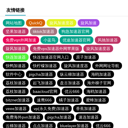
友情链接
网站地图
QuickQ
旋风加速度器
旋风加速
坚果加速器
tiktok加速器
狗急加速器官网
免费vqn外网加速
小蓝鸟
优途加速器官网
风驰加速器
旋风加速器
免费vps加速器外网苹果版
旋风加速度器
快连加速器
快连加速器官网入口
原子加速器
快鸭加速器
快柠檬加速器
旋风加速度器
外网网址导航
软件中心
pigcha加速器
纵云梯加速器
海鸥加速器
荔枝加速器
起飞加速器
盘古加速器
海外梯子官网
荔枝加速器
baacloud官网
优云666
海鸥加速器
bitznet加速器
速鹰666
橘子加速器
蜜蜂加速器
veee加速器
vp(永久免费)加速器
香蕉加速器
免费海外pvn加速器
pigcha加速器
速连加速器
云梯加速器
点点加速器
bluelayer加速器
优云666