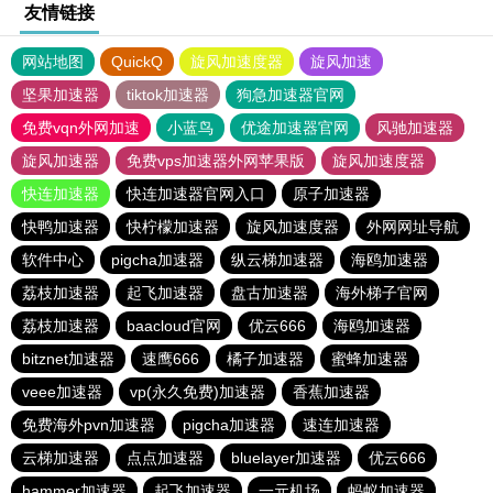
友情链接
网站地图
QuickQ
旋风加速度器
旋风加速
坚果加速器
tiktok加速器
狗急加速器官网
免费vqn外网加速
小蓝鸟
优途加速器官网
风驰加速器
旋风加速器
免费vps加速器外网苹果版
旋风加速度器
快连加速器
快连加速器官网入口
原子加速器
快鸭加速器
快柠檬加速器
旋风加速度器
外网网址导航
软件中心
pigcha加速器
纵云梯加速器
海鸥加速器
荔枝加速器
起飞加速器
盘古加速器
海外梯子官网
荔枝加速器
baacloud官网
优云666
海鸥加速器
bitznet加速器
速鹰666
橘子加速器
蜜蜂加速器
veee加速器
vp(永久免费)加速器
香蕉加速器
免费海外pvn加速器
pigcha加速器
速连加速器
云梯加速器
点点加速器
bluelayer加速器
优云666
hammer加速器
起飞加速器
一元机场
蚂蚁加速器