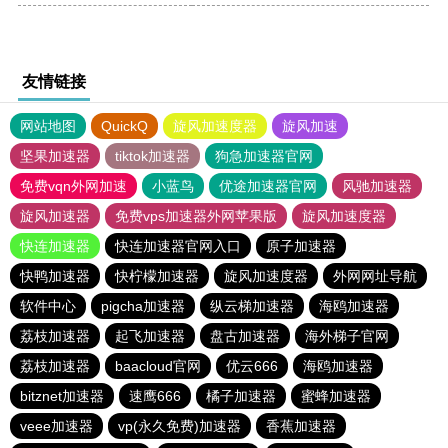
友情链接
网站地图
QuickQ
旋风加速度器
旋风加速
坚果加速器
tiktok加速器
狗急加速器官网
免费vqn外网加速
小蓝鸟
优途加速器官网
风驰加速器
旋风加速器
免费vps加速器外网苹果版
旋风加速度器
快连加速器
快连加速器官网入口
原子加速器
快鸭加速器
快柠檬加速器
旋风加速度器
外网网址导航
软件中心
pigcha加速器
纵云梯加速器
海鸥加速器
荔枝加速器
起飞加速器
盘古加速器
海外梯子官网
荔枝加速器
baacloud官网
优云666
海鸥加速器
bitznet加速器
速鹰666
橘子加速器
蜜蜂加速器
veee加速器
vp(永久免费)加速器
香蕉加速器