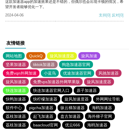
这款加速器app的加速效果还是不错的，但偶尔也会出现卡顿的情况，希
望开发者能够优化一下。
2024-04-06
支持
[0]
反对
[0]
友情链接
网站地图
QuickQ
旋风加速度器
旋风加速
坚果加速器
tiktok加速器
狗急加速器官网
免费vqn外网加速
小蓝鸟
优途加速器官网
风驰加速器
旋风加速器
免费vps加速器外网苹果版
旋风加速度器
快连加速器
快连加速器官网入口
原子加速器
快鸭加速器
快柠檬加速器
旋风加速度器
外网网址导航
软件中心
pigcha加速器
纵云梯加速器
海鸥加速器
荔枝加速器
起飞加速器
盘古加速器
海外梯子官网
荔枝加速器
baacloud官网
优云666
海鸥加速器