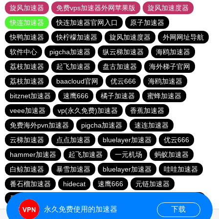
旋风加速器
免费vps加速器外网苹果版
旋风加速度器
快连加速器
快连加速器官网入口
原子加速器
快鸭加速器
快柠檬加速器
旋风加速度器
外网网址导航
软件中心
pigcha加速器
纵云梯加速器
海鸥加速器
荔枝加速器
起飞加速器
盘古加速器
海外梯子官网
荔枝加速器
baacloud官网
优云666
海鸥加速器
bitznet加速器
速鹰666
橘子加速器
蜜蜂加速器
veee加速器
vp(永久免费)加速器
香蕉加速器
免费海外pvn加速器
pigcha加速器
速连加速器
云梯加速器
点点加速器
bluelayer加速器
优云666
hammer加速器
起飞加速器
一元机场
蚂蚁加速器
白鲸加速器
暴雪加速器
bluelayer加速器
哇哇加速器
番石榴加速器
hidecat
速鹰666
元链加速器
番石榴加速器
红海pro官网
闪电猫加速器
西柚加速器
永久免费使用的加速器
下载