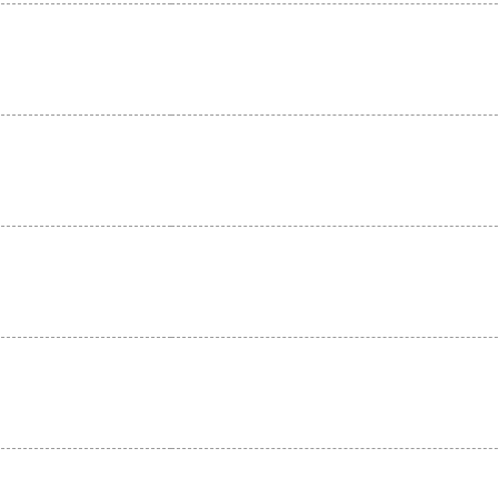
。
。
。