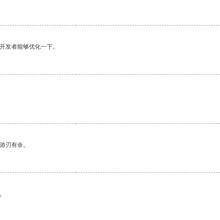
望开发者能够优化一下。
中游刃有余。
。