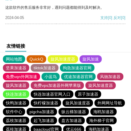
这款软件的售后服务非常好，遇到问题都能得到及时解决。
2024-04-05
支持
[0]
反对
[0]
友情链接
网站地图
QuickQ
旋风加速度器
旋风加速
坚果加速器
tiktok加速器
狗急加速器官网
免费vqn外网加速
小蓝鸟
优途加速器官网
风驰加速器
旋风加速器
免费vps加速器外网苹果版
旋风加速度器
快连加速器
快连加速器官网入口
原子加速器
快鸭加速器
快柠檬加速器
旋风加速度器
外网网址导航
软件中心
pigcha加速器
纵云梯加速器
海鸥加速器
荔枝加速器
起飞加速器
盘古加速器
海外梯子官网
荔枝加速器
baacloud官网
优云666
海鸥加速器