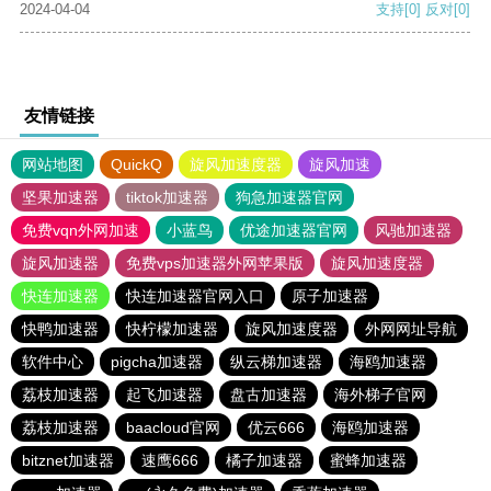
2024-04-04
支持
[0]
反对
[0]
友情链接
网站地图
QuickQ
旋风加速度器
旋风加速
坚果加速器
tiktok加速器
狗急加速器官网
免费vqn外网加速
小蓝鸟
优途加速器官网
风驰加速器
旋风加速器
免费vps加速器外网苹果版
旋风加速度器
快连加速器
快连加速器官网入口
原子加速器
快鸭加速器
快柠檬加速器
旋风加速度器
外网网址导航
软件中心
pigcha加速器
纵云梯加速器
海鸥加速器
荔枝加速器
起飞加速器
盘古加速器
海外梯子官网
荔枝加速器
baacloud官网
优云666
海鸥加速器
bitznet加速器
速鹰666
橘子加速器
蜜蜂加速器