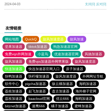
2024-04-03
支持
[0]
反对
[0]
友情链接
网站地图
QuickQ
旋风加速度器
旋风加速
坚果加速器
tiktok加速器
狗急加速器官网
免费vqn外网加速
小蓝鸟
优途加速器官网
风驰加速器
旋风加速器
免费vps加速器外网苹果版
旋风加速度器
快连加速器
快连加速器官网入口
原子加速器
快鸭加速器
快柠檬加速器
旋风加速度器
外网网址导航
软件中心
pigcha加速器
纵云梯加速器
海鸥加速器
荔枝加速器
起飞加速器
盘古加速器
海外梯子官网
荔枝加速器
baacloud官网
优云666
海鸥加速器
bitznet加速器
速鹰666
橘子加速器
蜜蜂加速器