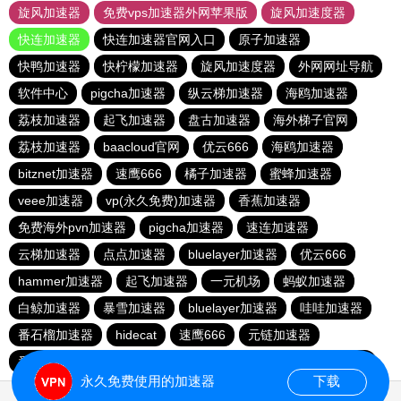
旋风加速器
免费vps加速器外网苹果版
旋风加速度器
快连加速器
快连加速器官网入口
原子加速器
快鸭加速器
快柠檬加速器
旋风加速度器
外网网址导航
软件中心
pigcha加速器
纵云梯加速器
海鸥加速器
荔枝加速器
起飞加速器
盘古加速器
海外梯子官网
荔枝加速器
baacloud官网
优云666
海鸥加速器
bitznet加速器
速鹰666
橘子加速器
蜜蜂加速器
veee加速器
vp(永久免费)加速器
香蕉加速器
免费海外pvn加速器
pigcha加速器
速连加速器
云梯加速器
点点加速器
bluelayer加速器
优云666
hammer加速器
起飞加速器
一元机场
蚂蚁加速器
白鲸加速器
暴雪加速器
bluelayer加速器
哇哇加速器
番石榴加速器
hidecat
速鹰666
元链加速器
番石榴加速器
红海pro官网
闪电猫加速器
西柚加速器
永久免费使用的加速器
下载