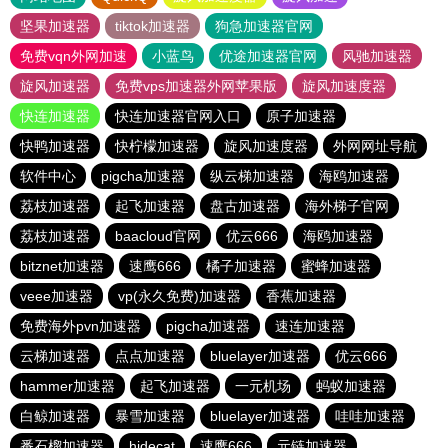
坚果加速器
tiktok加速器
狗急加速器官网
免费vqn外网加速
小蓝鸟
优途加速器官网
风驰加速器
旋风加速器
免费vps加速器外网苹果版
旋风加速度器
快连加速器
快连加速器官网入口
原子加速器
快鸭加速器
快柠檬加速器
旋风加速度器
外网网址导航
软件中心
pigcha加速器
纵云梯加速器
海鸥加速器
荔枝加速器
起飞加速器
盘古加速器
海外梯子官网
荔枝加速器
baacloud官网
优云666
海鸥加速器
bitznet加速器
速鹰666
橘子加速器
蜜蜂加速器
veee加速器
vp(永久免费)加速器
香蕉加速器
免费海外pvn加速器
pigcha加速器
速连加速器
云梯加速器
点点加速器
bluelayer加速器
优云666
hammer加速器
起飞加速器
一元机场
蚂蚁加速器
白鲸加速器
暴雪加速器
bluelayer加速器
哇哇加速器
番石榴加速器
hidecat
速鹰666
元链加速器