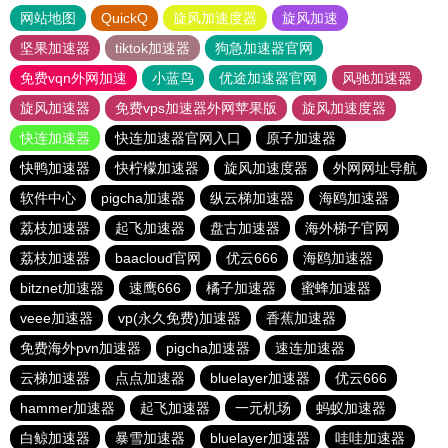
网站地图
QuickQ
旋风加速度器
旋风加速
坚果加速器
tiktok加速器
狗急加速器官网
免费vqn外网加速
小蓝鸟
优途加速器官网
风驰加速器
旋风加速器
免费vps加速器外网苹果版
旋风加速度器
快连加速器
快连加速器官网入口
原子加速器
快鸭加速器
快柠檬加速器
旋风加速度器
外网网址导航
软件中心
pigcha加速器
纵云梯加速器
海鸥加速器
荔枝加速器
起飞加速器
盘古加速器
海外梯子官网
荔枝加速器
baacloud官网
优云666
海鸥加速器
bitznet加速器
速鹰666
橘子加速器
蜜蜂加速器
veee加速器
vp(永久免费)加速器
香蕉加速器
免费海外pvn加速器
pigcha加速器
速连加速器
云梯加速器
点点加速器
bluelayer加速器
优云666
hammer加速器
起飞加速器
一元机场
蚂蚁加速器
白鲸加速器
暴雪加速器
bluelayer加速器
哇哇加速器